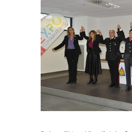
T
i
di
de