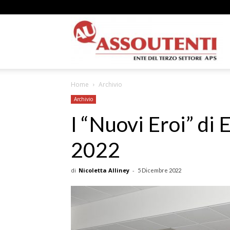
A
Home
Archivio
N
Archivio
I “Nuovi Eroi” di
2022
A
di
Nicoletta Alliney
-
5 Dicembre 2022
–