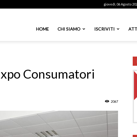
giovedì, 06 Agosto 20
ssoutenti
HOME
CHI SIAMO
ISCRIVITI
ATT
azionale
 Expo Consumatori
PS
2067