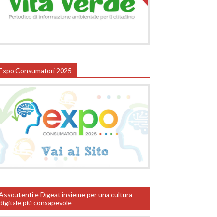
Expo Consumatori 2025
Assoutenti e Digeat insieme per una cultura
digitale più consapevole