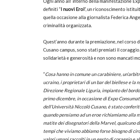
Ogni anno all’ interno della manifestazione E
definiti “
I nuovi Eroi
”, un riconoscimento istitu
c
quella occasione alla giornalista Federica Angel
criminalità organizzata.
Quest’anno durante la premiazione, nel corso de
Cusano campus, sono stati premiati il coraggio, la
solidarietà e generosità e non sono mancati m
“
Cosa hanno in comune un carabiniere, un’arbitra 
ucraino, i proprietari di un bar del biellese e l
Direzione Regionale Liguria, impianto del bordo
primo dicembre, in occasione di Expo Consumatori
dell’Università Niccolò Cusano, è stato conferit
quando pensiamo ad un eroe richiamiamo alla me
matite dei disegnatori della Marvel, qualcuno d
tempi che viviamo abbiamo forse bisogno di circo
valori umani raccolti in un gesto di coraggio e a