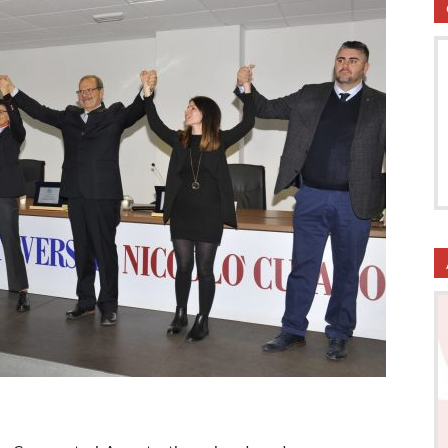
utela
ritti
i