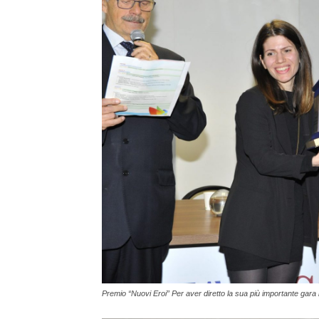
Premio “Nuovi Eroi” Per aver diretto la sua più importante gara i