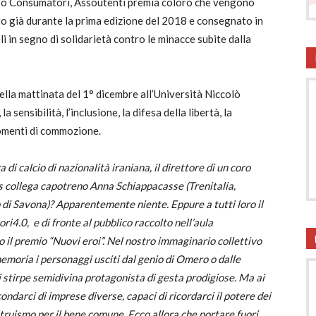
xpo Consumatori, Assoutenti premia coloro che vengono
ito già durante la prima edizione del 2018 e consegnato in
onsumatori
i in segno di solidarietà contro le minacce subite dalla
lla mattinata del 1° dicembre all’Università Niccolò
 sensibilità, l’inclusione, la difesa della libertà, la
omenti di commozione.
di calcio di nazionalità iraniana, il direttore di un coro
a ns collega capotreno Anna Schiappacasse (Trenitalia,
 di Savona)? Apparentemente niente. Eppure a tutti loro il
4.0, e di fronte al pubblico raccolto nell’aula
o il premio “Nuovi eroi”. Nel nostro immaginario collettivo
moria i personaggi usciti dal genio di Omero o dalle
i stirpe semidivina protagonista di gesta prodigiose. Ma ai
ndarci di imprese diverse, capaci di ricordarci il potere dei
ltruismo per il bene comune. Ecco allora che portare fuori