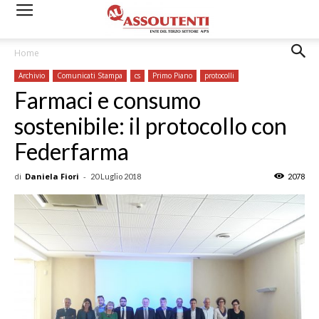
Home
Archivio
Comunicati Stampa
cs
Primo Piano
protocolli
Farmaci e consumo
sostenibile: il protocollo con
Federfarma
di
Daniela Fiori
-
20 Luglio 2018
2078