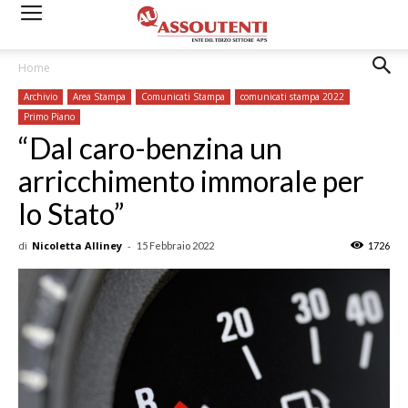
Home
Archivio
Area Stampa
Comunicati Stampa
comunicati stampa 2022
Primo Piano
“Dal caro-benzina un
arricchimento immorale per
lo Stato”
di
Nicoletta Alliney
-
15 Febbraio 2022
1726