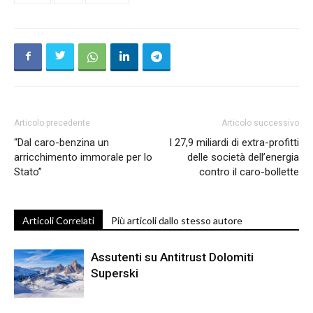
Articolo precedente
Articolo successivo
“Dal caro-benzina un
I 27,9 miliardi di extra-profitti
arricchimento immorale per lo
delle società dell’energia
Stato”
contro il caro-bollette
Articoli Correlati
Più articoli dallo stesso autore
Assutenti su Antitrust Dolomiti
Superski