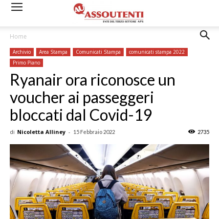
Home
Archivio
Area Stampa
Comunicati Stampa
comunicati stampa 2022
Primo Piano
Ryanair ora riconosce un
voucher ai passeggeri
bloccati dal Covid-19
di
Nicoletta Alliney
-
15 Febbraio 2022
2735