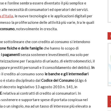
ese e l’online sembra essere diventato il più semplice e
 alle necessità di consumatori ed operatori dei servizi.
 d’Italia
, le nuove tecnologie e le applicazioni digitali per
esso la proliferazione delle attività più varie, tra le quali
l consumo
, notevolmente in crescita.
e sottolineare che con credito al consumo si intendono
one fisiche e delle famiglie
che hanno lo scopo di
e i pagamenti
senza sostenere investimenti, ma solo per
teizzazione per l’acquisto di un’auto, di elettrodomestici, il
ppure prestiti personali e il consolidamento del debito).
In
re il credito al consumo sono
le banche e gli intermediari
uto è stato disciplinato dal
Codice del Consumo
(d.lgs 6
el decreto legislativo 13 agosto 2010 n. 141, in
CE
relativa ai contratti di credito ai consumatori. In
a sostenere e supportare spese di portata cospicua nel
ia o un singolo, ma ad un tasso di interesse più elevato a