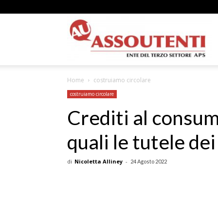
A
Home
costruiamo circolare
N
costruiamo circolare
Crediti al consum
quali le tutele d
A
di
Nicoletta Alliney
-
24 Agosto 2022
–