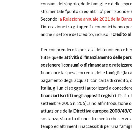
consumi del singolo, delle famiglie e delle impr
strumentale “punto di equilibrio” per rispondere
Secondo
la Relazione annuale 2021 della Banca
l’interazione tra gli agenti economici hanno perm
anche il settore del credito, incluso il
credito a
Per comprendere la portata del fenomeno è ben
tutte quelle
attività di finanziamento delle pers
sostenere i consumi o di rimandare o rateizzar
finanziare la spesa corrente delle famiglie (la ra
pagamento degli acquisti con carta di credito, o
Italia
, gli unici soggetti autorizzati a concede
finanziari iscritti negli appositi registri
. L’istit
settembre 2005 n. 206), sino all’introduzione d
attuazione della
Direttiva europea 2008/48/
sostanza, si tratta di uno strumento che serve 
tempo ed altrimenti inaccessibili per una famigl