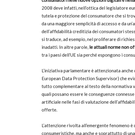
consumatori nelle nuove opzioni digitali e nella
2008 deve infatti, nell’ottica del legislatore e
tutela e protezione del consumatore che si trov
da una maggiore semplicità di accesso e da un’a
dell’affidabilità creditizia dei consumatori stessi
si traduce, ad esempio, nel proliferare di richies
inadatti. In altre parole,
le attuali norme non of
tra i paesi dell’UE sia perché espongono i cons
L’iniziativa parlamentare è attenzionata anche
European Data Protection Supervisor) che evid
tutto complementare al testo della normativa v
quali possano essere le conseguenze connesse al
artificiale nelle fasi di valutazione dell’affida
offerte.
L’attenzione rivolta all’emergente fenomeno è d
consumeristiche, ma anche e soprattutto di un