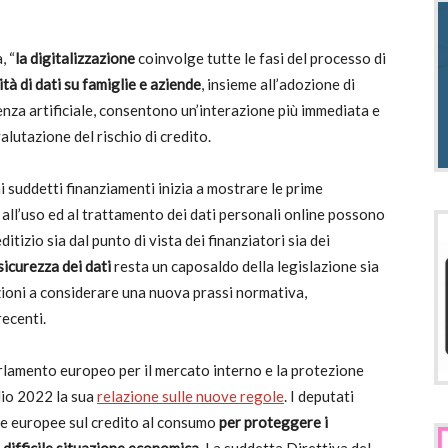
, “
la digitalizzazione
coinvolge tutte le fasi del processo di
ità di dati su famiglie e aziende
, insieme all’adozione di
genza artificiale, consentono un’interazione più immediata e
valutazione del rischio di credito.
i suddetti finanziamenti inizia a mostrare le prime
ati all’uso ed al trattamento dei dati personali online possono
itizio sia dal punto di vista dei finanziatori sia dei
sicurezza dei dati
resta un caposaldo della legislazione sia
uzioni a considerare una nuova prassi normativa,
recenti.
rlamento europeo per il mercato interno e la protezione
lio 2022 la sua
relazione sulle nuove regole
. I deputati
e europee sul credito al consumo
per proteggere i