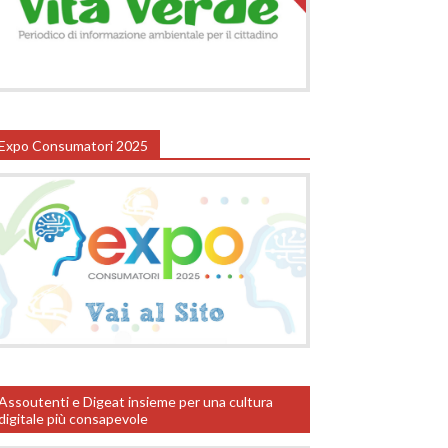
Expo Consumatori 2025
Assoutenti e Digeat insieme per una cultura
digitale più consapevole