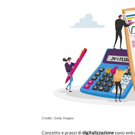
T
i
di
de
Credits: Getty Images
Concetto e prassi di
digitalizzazione
sono entra