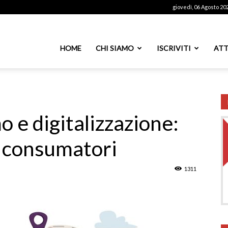
giovedì, 06 Agosto 20
ssoutenti
HOME
CHI SIAMO
ISCRIVITI
ATT
azionale
o e digitalizzazione:
ei consumatori
PS
1311