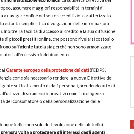
 difficile situazione economica
. La suddetta Direttiva del
uropeo, assumere maggiori responsabilità in termini di
a a navigare online nel settore creditizio, caratterizzato
ltrettanta semplicistica divulgazione delle informazioni
. Inoltre, la facilità di accesso al credito e la sua diffusione
te di piccoli prestiti online, che possono rivelarsi costosi o
frono sufficiente tutela
sia perché non sono armonizzate
umatori all’eccessivo indebitamento.
 dal
Garante europeo della protezione dei dati
(l’EDPS,
enzia come sia necessario rendere la nuova Direttiva del
igente sul trattamento di dati personali, prendendo atto di
l’utilizzo di strumenti innovativi come l’intelligenza
bilità del consumatore o della personalizzazione delle
unque indice non solo dell’evoluzione delle abitudini
a
premura volta a proteggere gli interessi degli agenti