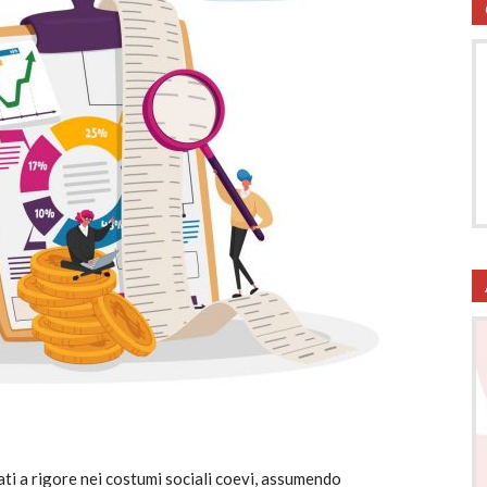
utela
ritti
i
ti a rigore nei costumi sociali coevi, assumendo