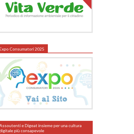
Expo Consumatori 2025
Assoutenti e Digeat insieme per una cultura
digitale più consapevole