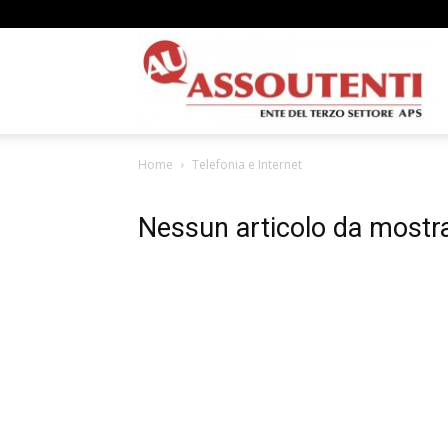
A
Home
Telefonia e Internet
N
Nessun articolo da mostr
A
–