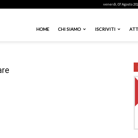
venerdì, 07 Agosto 20
ssoutenti
HOME
CHI SIAMO
ISCRIVITI
ATT
azionale
are
PS