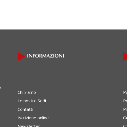
e
Chi Siamo
P
Le nostre Sedi
Re
Contatti
P
Iscrizione online
G
Newsletter
C