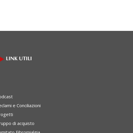
odcast
clami e Conciliazioni
rogetti
ruppo di acquisto
omitato Fibromialgia