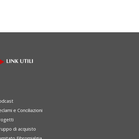
odcast
clami e Conciliazioni
rogetti
ruppo di acquisto
omitato Fibromialgia