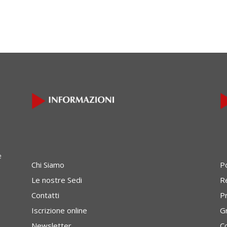
e
Chi Siamo
P
Le nostre Sedi
Re
Contatti
P
Iscrizione online
G
Newsletter
C