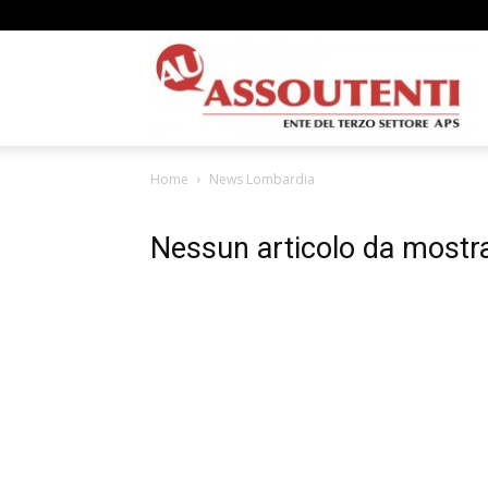
A
Home
News Lombardia
N
Nessun articolo da mostr
A
–