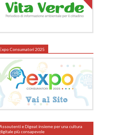
Expo Consumatori 2025
Assoutenti e Digeat insieme per una cultura
digitale più consapevole