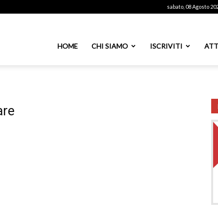
sabato, 08 Agosto 20
ssoutenti
HOME
CHI SIAMO
ISCRIVITI
ATT
azionale
are
PS