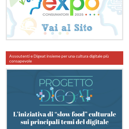
Assoutenti e Digeat insieme per una cultura digitale più
consapevole