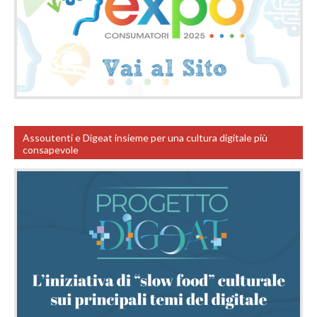
Assoutenti e Digeat insieme per una cultura digitale più
consapevole