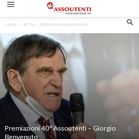
Home
40° Au
istituzioni e persone illustri
Premiazioni 40° Assoutenti – Giorgio
Benvenuto