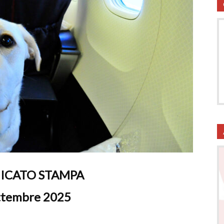
utela
ritti
CATO STAMPA
i
ttembre 2025