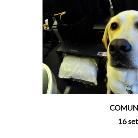
T
i
di
COMUNI
de
16 se