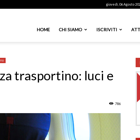
giovedì, 06 Agosto 20
ssoutenti
HOME
CHI SIAMO
ISCRIVITI
ATT
azionale
ano
za trasportino: luci e
PS
786