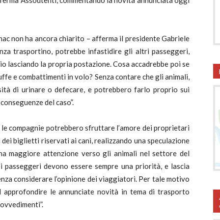
afferma Assoutenti, commentando la novità annunciata oggi
Enac non ha ancora chiarito – afferma il presidente Gabriele
nza trasportino, potrebbe infastidire gli altri passeggeri,
rio lasciando la propria postazione. Cosa accadrebbe poi se
zuffe e combattimenti in volo? Senza contare che gli animali,
sità di urinare o defecare, e potrebbero farlo proprio sui
le conseguenze del caso”.
e: le compagnie potrebbero sfruttare l’amore dei proprietari
 dei biglietti riservati ai cani, realizzando una speculazione
a maggiore attenzione verso gli animali nel settore del
i passeggeri devono essere sempre una priorità, e lascia
enza considerare l’opinione dei viaggiatori. Per tale motivo
d approfondire le annunciate novità in tema di trasporto
provvedimenti”.