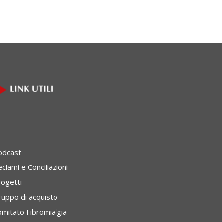
odcast
clami e Conciliazioni
rogetti
ruppo di acquisto
omitato Fibromialgia