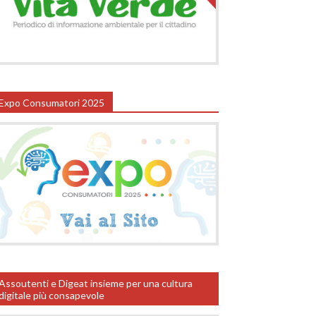
Expo Consumatori 2025
Assoutenti e Digeat insieme per una cultura
digitale più consapevole