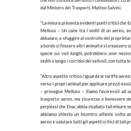
che non convince del tutto i consumatori. Lo 
dal Ministro dei Trasporti, Matteo Salvini.
“La misura presenta evidenti punti critici che 
Melluso – Un cane tra i sedili di un aereo, se
abbaiare, o sfuggire al controllo del proprieta
a bordo ci fossero altri animali e si creassero 
specie sui voli lunghi, potrebbero aver neces
sedili o lungo i corridoi dei velivoli, con tutte 
“Altro aspetto critico riguarda le tariffe aere
verso i propri animali per applicare prezzi esosi
– prosegue Melluso – Siamo favorevoli ad un
trasporto aereo, ma sicurezza e benessere de
perplessi che Enac abbia studiato tali misure s
abbiamo chiesto un incontro all’ente volto a
aereo e valutare tutti gli aspetti critici di tali 