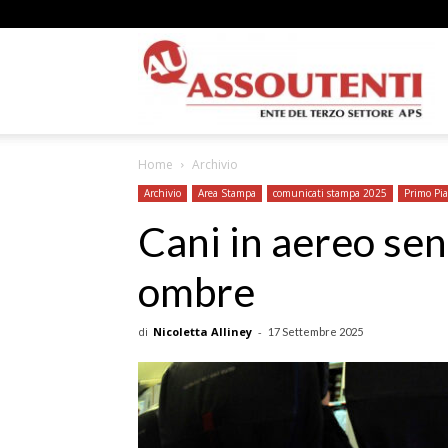
A
Home
Archivio
N
Archivio
Area Stampa
comunicati stampa 2025
Primo Pi
Cani in aereo sen
ombre
A
di
Nicoletta Alliney
-
17 Settembre 2025
–