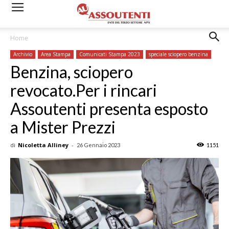
Home
Archivio
Area Stampa
Comunicati Stampa 2023
speciale sciopero benzina
Benzina, sciopero
revocato.Per i rincari
Assoutenti presenta esposto
a Mister Prezzi
di
Nicoletta Alliney
-
26 Gennaio 2023
1151