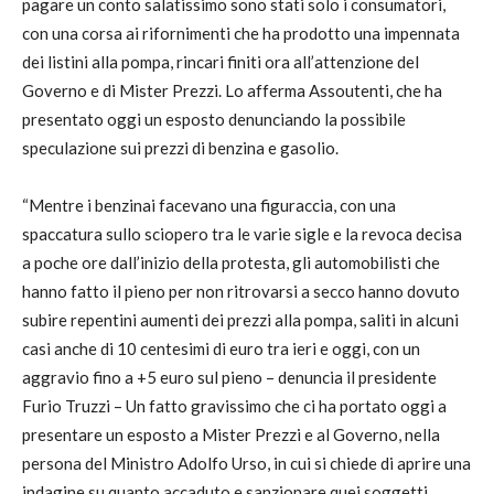
pagare un conto salatissimo sono stati solo i consumatori,
con una corsa ai rifornimenti che ha prodotto una impennata
dei listini alla pompa, rincari finiti ora all’attenzione del
Governo e di Mister Prezzi. Lo afferma Assoutenti, che ha
presentato oggi un esposto denunciando la possibile
speculazione sui prezzi di benzina e gasolio.
“Mentre i benzinai facevano una figuraccia, con una
spaccatura sullo sciopero tra le varie sigle e la revoca decisa
a poche ore dall’inizio della protesta, gli automobilisti che
hanno fatto il pieno per non ritrovarsi a secco hanno dovuto
subire repentini aumenti dei prezzi alla pompa, saliti in alcuni
casi anche di 10 centesimi di euro tra ieri e oggi, con un
aggravio fino a +5 euro sul pieno – denuncia il presidente
Furio Truzzi – Un fatto gravissimo che ci ha portato oggi a
presentare un esposto a Mister Prezzi e al Governo, nella
persona del Ministro Adolfo Urso, in cui si chiede di aprire una
indagine su quanto accaduto e sanzionare quei soggetti,