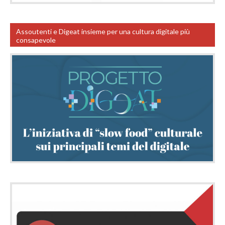
Assoutenti e Digeat insieme per una cultura digitale più
consapevole