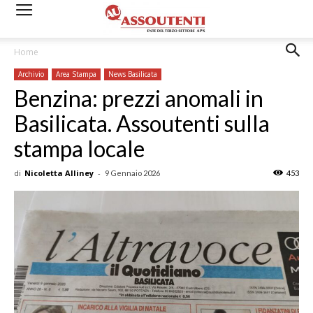
Home
Archivio
Area Stampa
News Basilicata
Benzina: prezzi anomali in
Basilicata. Assoutenti sulla
stampa locale
di
Nicoletta Alliney
-
9 Gennaio 2026
453