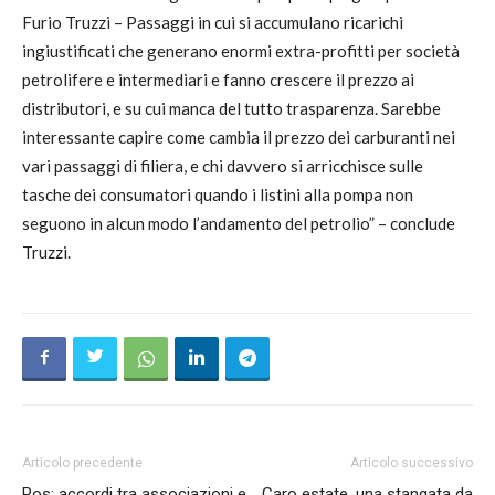
Furio Truzzi – Passaggi in cui si accumulano ricarichi
ingiustificati che generano enormi extra-profitti per società
petrolifere e intermediari e fanno crescere il prezzo ai
distributori, e su cui manca del tutto trasparenza. Sarebbe
interessante capire come cambia il prezzo dei carburanti nei
vari passaggi di filiera, e chi davvero si arricchisce sulle
tasche dei consumatori quando i listini alla pompa non
seguono in alcun modo l’andamento del petrolio” – conclude
Truzzi.
Articolo precedente
Articolo successivo
Pos: accordi tra associazioni e
Caro estate, una stangata da