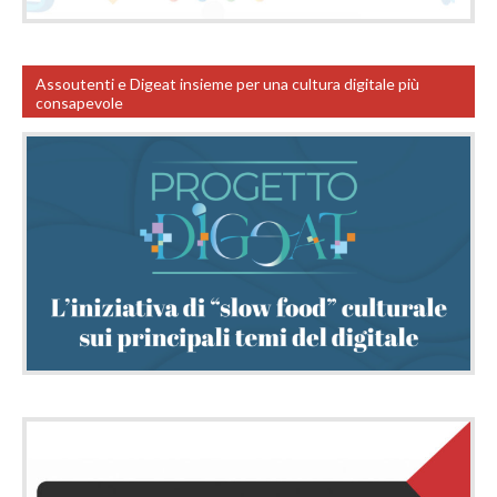
Assoutenti e Digeat insieme per una cultura digitale più
consapevole