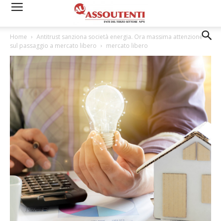
Home
Antitrust sanziona società energia. Ora massima attenzione
sul passaggio a mercato libero
mercato libero