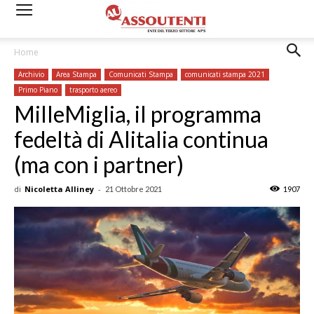
Home
Archivio
Area Stampa
Comunicati Stampa
comunicati stampa 2021
Primo Piano
trasporto aereo
MilleMiglia, il programma
fedeltà di Alitalia continua
(ma con i partner)
di
Nicoletta Alliney
-
21 Ottobre 2021
1907