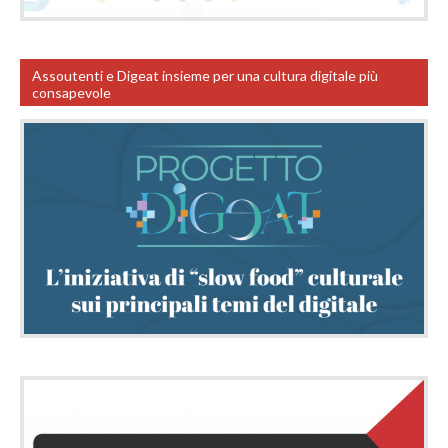
Assoutenti e Digeat insieme per una cultura digitale più
consapevole