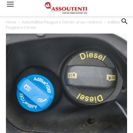
Home
Auto/AdBlue Peugeot e Citroën: al via i rimborsi
AdBlue
Peugeot e Citroen