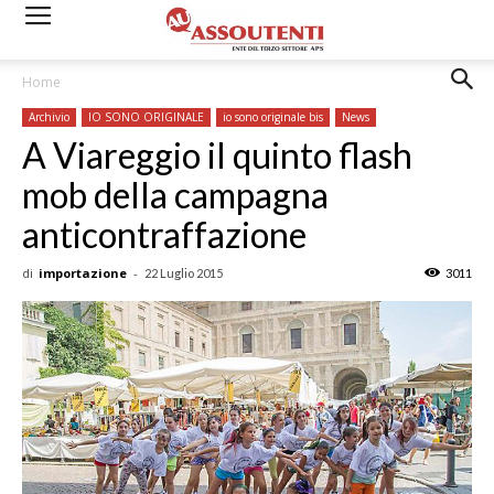
Home
Archivio
IO SONO ORIGINALE
io sono originale bis
News
A Viareggio il quinto flash
mob della campagna
anticontraffazione
di
importazione
-
22 Luglio 2015
3011