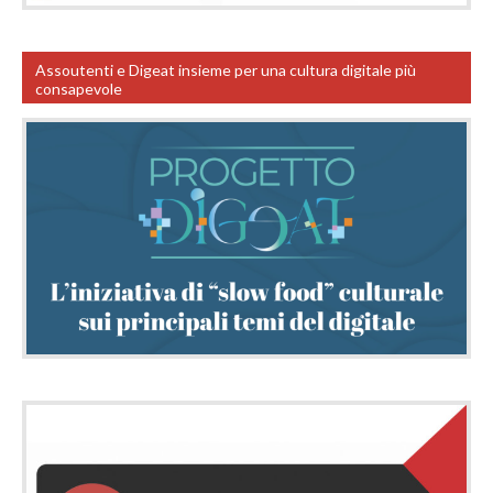
Assoutenti e Digeat insieme per una cultura digitale più
consapevole