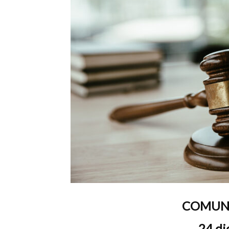
T
i
di
de
COMUNI
24 d