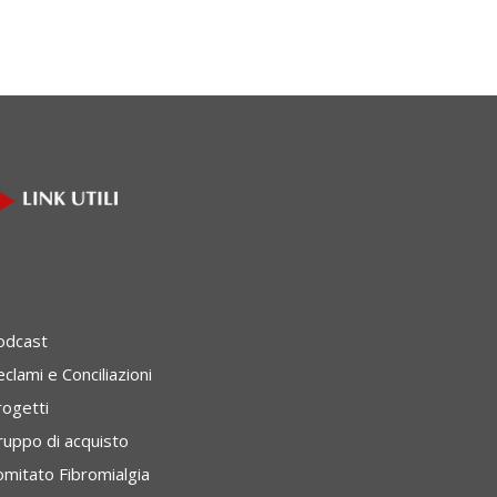
odcast
clami e Conciliazioni
rogetti
ruppo di acquisto
omitato Fibromialgia