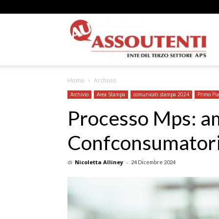
A
Home
Archivio
N
Archivio
Area Stampa
comunicati stampa 2024
Primo Pi
Processo Mps: a
Confconsumatori p
A
di
Nicoletta Alliney
-
24 Dicembre 2024
–