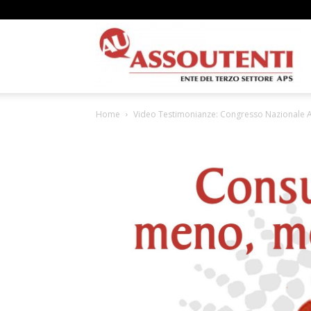
A
Home
Video Testimonianze: Congresso Nazionale A
N
A
–