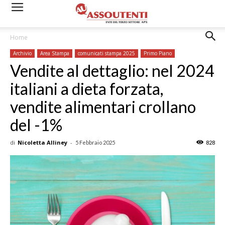
Home
Archivio
Area Stampa
comunicati stampa 2025
Primo Piano
Vendite al dettaglio: nel 2024
italiani a dieta forzata,
vendite alimentari crollano
del -1%
di
Nicoletta Alliney
-
5 Febbraio 2025
828