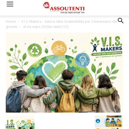
Home
V.I.S. Makers – Valore Idee Sostenibilità per il benessere dei
giovani
al via expo 25(Sito web) (12)