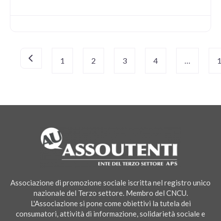
Navigazione
Newer posts
1
2
3
4
…
articoli
Associazione di promozione sociale iscritta nel registro unico
nazionale del Terzo settore. Membro del CNCU.
L'Associazione si pone come obiettivi la tutela dei
consumatori, attività di informazione, solidarietà sociale e