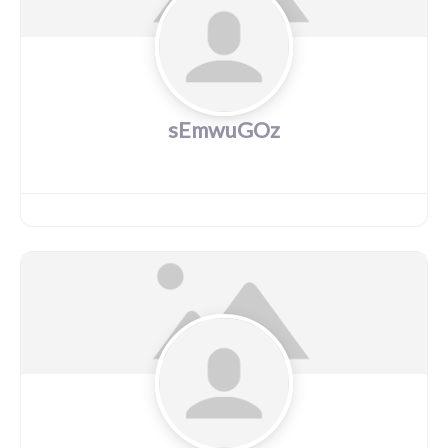
sEmwuGOz