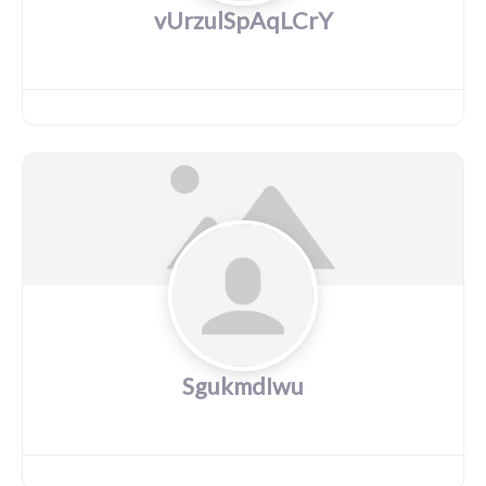
vUrzulSpAqLCrY
SgukmdIwu