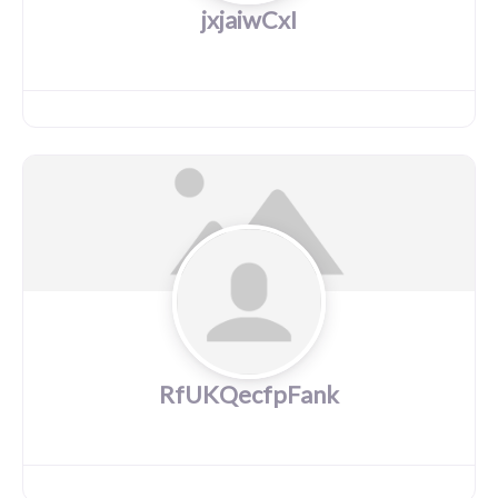
jxjaiwCxI
RfUKQecfpFank