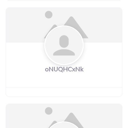
oNUQHCxNk