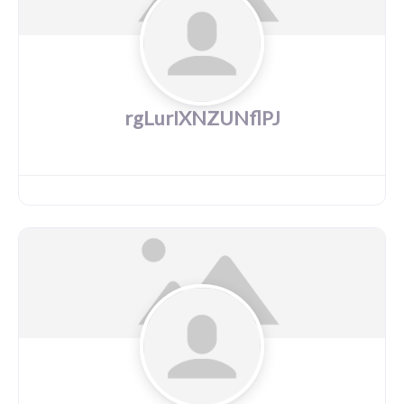
rgLurIXNZUNflPJ