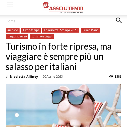
Home
Archivio
Area Stampa
Comunicati Stampa 2023
Primo Piano
trasporto aereo
turismo e viaggi
Turismo in forte ripresa, ma
viaggiare è sempre più un
salasso per italiani
di
Nicoletta Alliney
-
20 Aprile 2023
1381