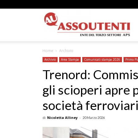
A
Home
Archivio
N
Archivio
Area Stampa
Comunicati stampa 2026
Primo Pi
Trenord: Commiss
gli scioperi apre
A
società ferroviar
di
Nicoletta Alliney
-
20 Marzo 2026
–