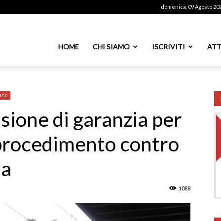
domenica, 09 Agosto 20
ssoutenti
HOME
CHI SIAMO
ISCRIVITI
ATT
azionale
ano
ione di garanzia per
 procedimento contro
PS
ia
1088