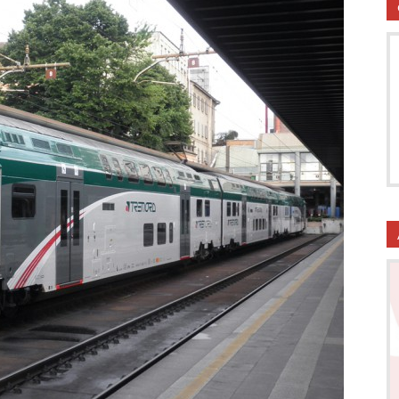
utela
ritti
i