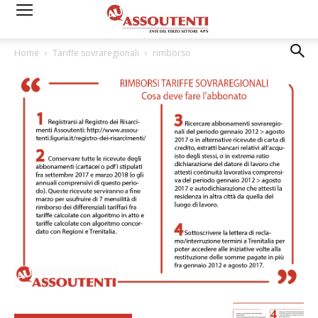
Home
Tariffe sovraregionali
rimborso