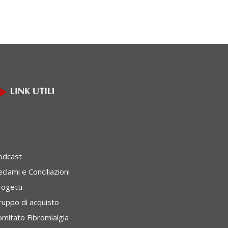
odcast
clami e Conciliazioni
rogetti
ruppo di acquisto
omitato Fibromialgia