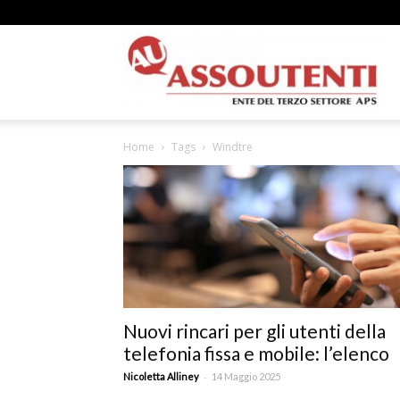
A
Home
Tags
Windtre
N
A
Nuovi rincari per gli utenti della
telefonia fissa e mobile: l’elenco
–
-
Nicoletta Alliney
14 Maggio 2025