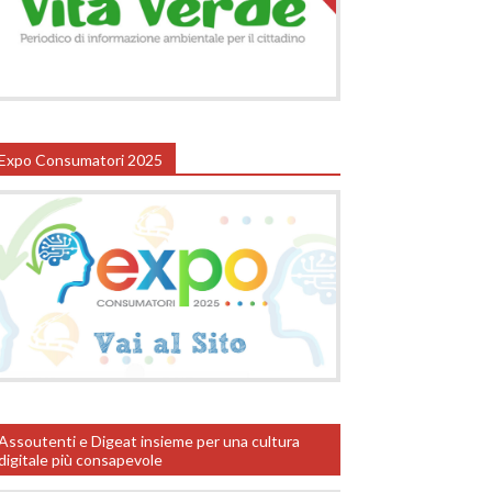
Expo Consumatori 2025
Assoutenti e Digeat insieme per una cultura
digitale più consapevole