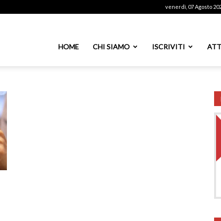
venerdì, 07 Agosto 20
ssoutenti
HOME
CHI SIAMO
ISCRIVITI
ATT
azionale
PS