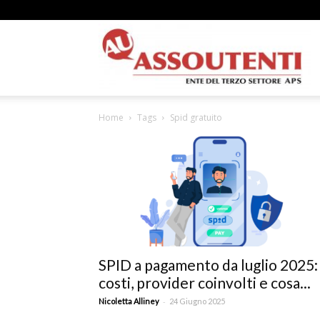
A
Home
Tags
Spid gratuito
N
A
SPID a pagamento da luglio 2025:
costi, provider coinvolti e cosa...
–
-
Nicoletta Alliney
24 Giugno 2025