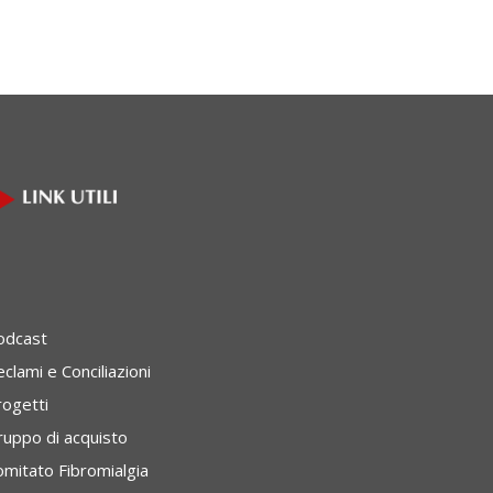
odcast
clami e Conciliazioni
rogetti
ruppo di acquisto
omitato Fibromialgia