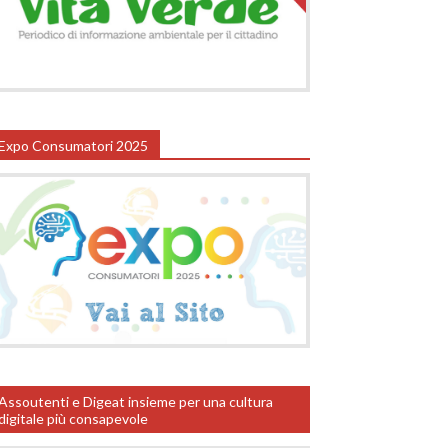
Expo Consumatori 2025
Assoutenti e Digeat insieme per una cultura
digitale più consapevole