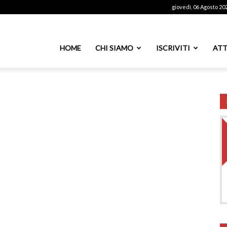
giovedì, 06 Agosto 20
ssoutenti
HOME
CHI SIAMO
ISCRIVITI
ATT
azionale
PS