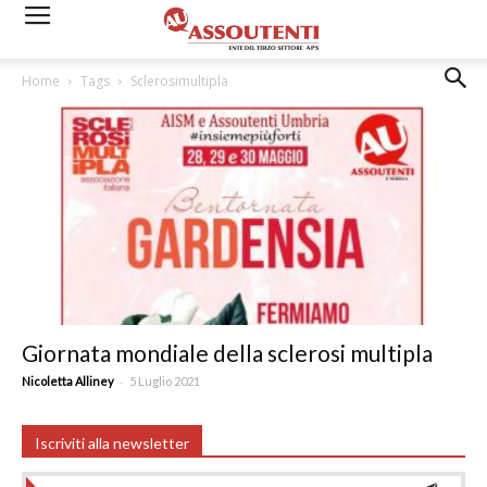
Home
Tags
Sclerosimultipla
Giornata mondiale della sclerosi multipla
-
Nicoletta Alliney
5 Luglio 2021
Iscriviti alla newsletter