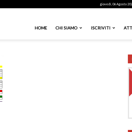
giovedì, 06 Agosto 20
ssoutenti
HOME
CHI SIAMO
ISCRIVITI
ATT
azionale
PS