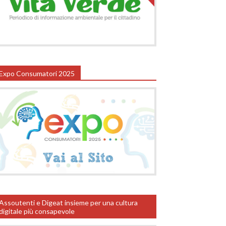
Expo Consumatori 2025
Assoutenti e Digeat insieme per una cultura
digitale più consapevole