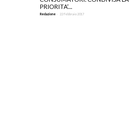
PRIORITA’...
-
Redazione
22 Febbraio 2017
T
i
di
de