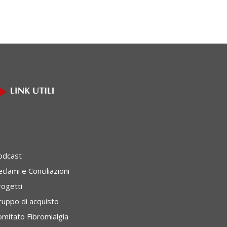
odcast
clami e Conciliazioni
rogetti
ruppo di acquisto
omitato Fibromialgia