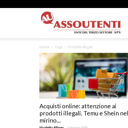
A
Home
Tags
Prodotti illegali
N
A
Acquisti online: attenzione ai
prodotti illegali. Temu e Shein ne
–
mirino...
-
Nicoletta Alliney
5 Agosto 2025