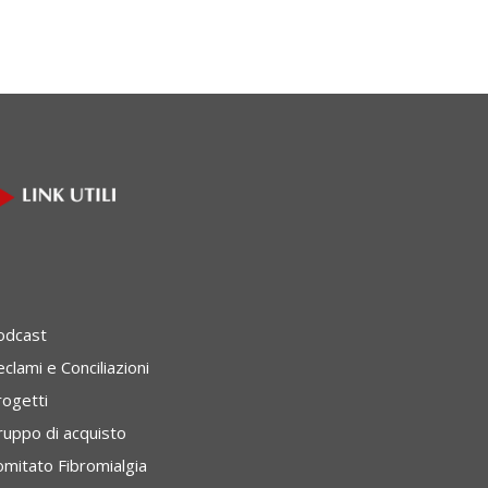
odcast
clami e Conciliazioni
rogetti
ruppo di acquisto
omitato Fibromialgia