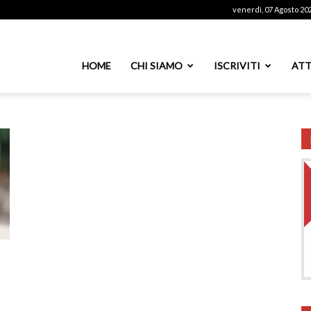
venerdì, 07 Agosto 20
ssoutenti
HOME
CHI SIAMO
ISCRIVITI
ATT
azionale
PS
l