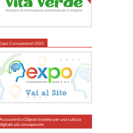
Expo Consumatori 2025
Assoutenti e Digeat insieme per una cultura
digitale più consapevole