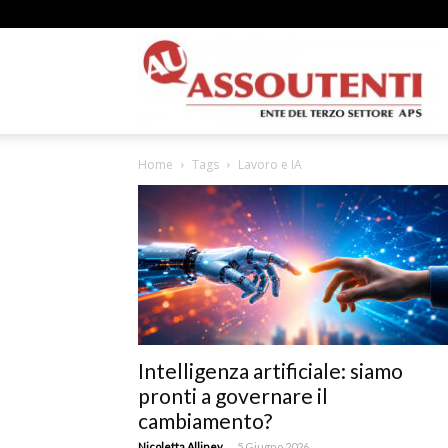
A
Home
Tags
Lavoro e IA
N
A
Intelligenza artificiale: siamo
pronti a governare il
–
cambiamento?
-
Nicoletta Alliney
5 Giugno 2026