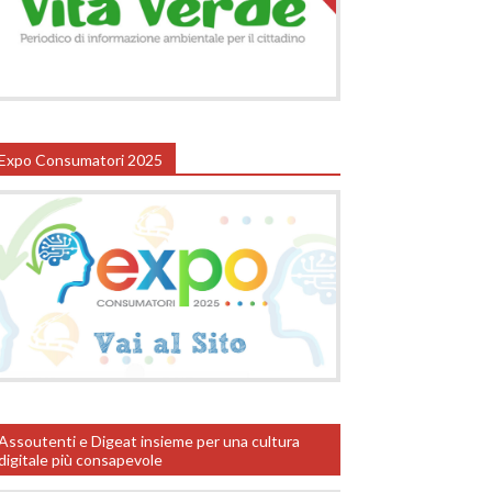
Expo Consumatori 2025
Assoutenti e Digeat insieme per una cultura
digitale più consapevole