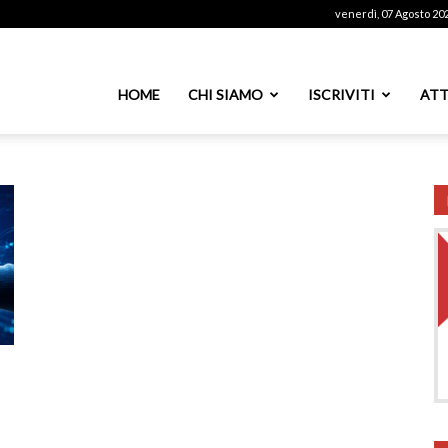
venerdì, 07 Agosto 20
ssoutenti
HOME
CHI SIAMO
ISCRIVITI
ATT
azionale
PS