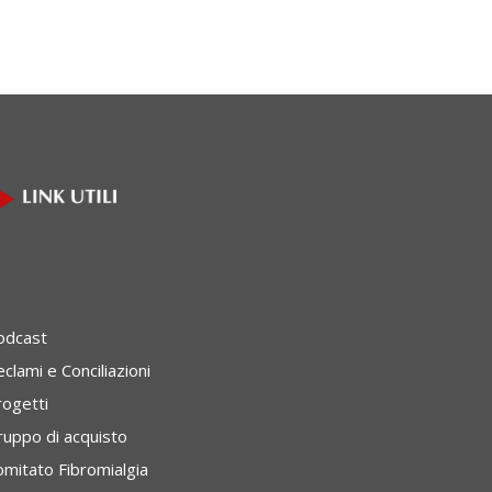
odcast
clami e Conciliazioni
rogetti
ruppo di acquisto
omitato Fibromialgia