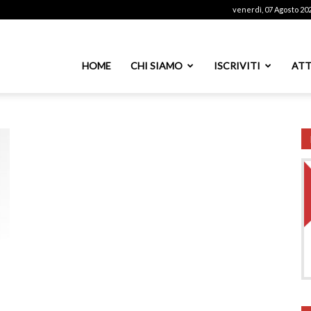
venerdì, 07 Agosto 20
ssoutenti
HOME
CHI SIAMO
ISCRIVITI
ATT
azionale
PS