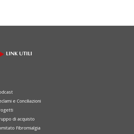
odcast
clami e Conciliazioni
rogetti
ruppo di acquisto
omitato Fibromialgia