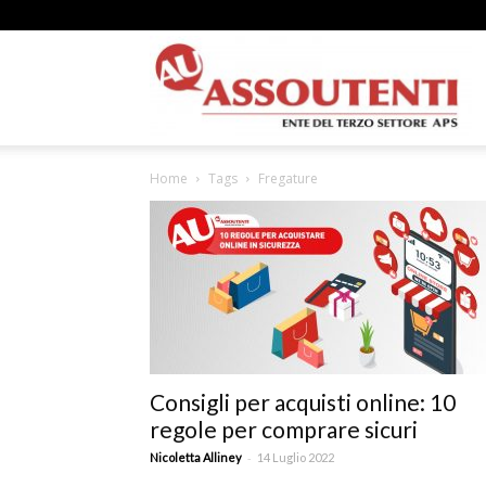
A
Home
Tags
Fregature
N
A
Consigli per acquisti online: 10
regole per comprare sicuri
–
-
Nicoletta Alliney
14 Luglio 2022