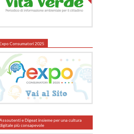
Expo Consumatori 2025
Assoutenti e Digeat insieme per una cultura
digitale più consapevole