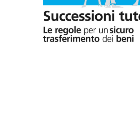
T
i
di
de