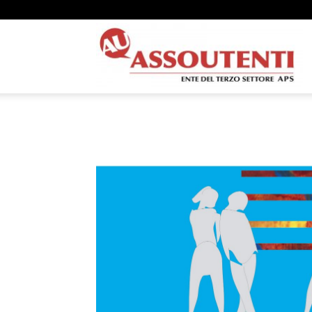
A
N
A
–