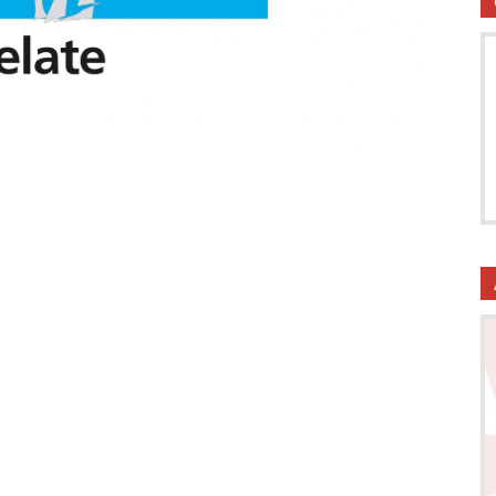
utela
ritti
i