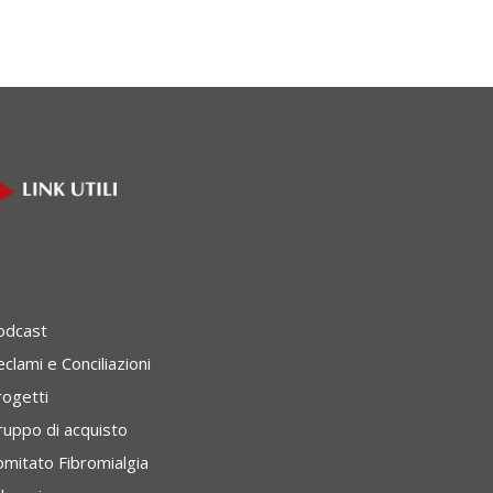
odcast
clami e Conciliazioni
rogetti
ruppo di acquisto
omitato Fibromialgia