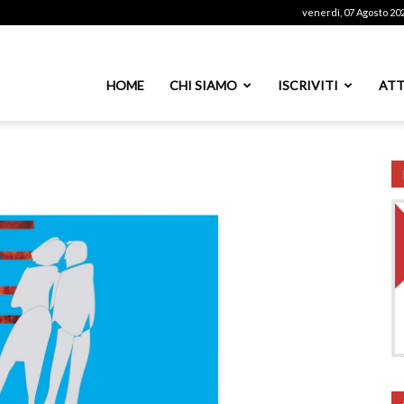
venerdì, 07 Agosto 20
ssoutenti
HOME
CHI SIAMO
ISCRIVITI
ATT
azionale
PS