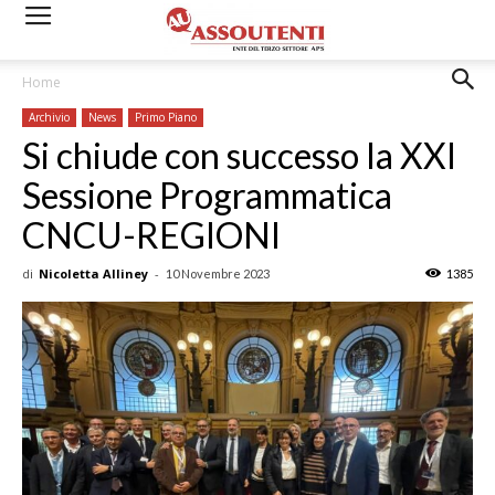
Home
Archivio
News
Primo Piano
Si chiude con successo la XXI
Sessione Programmatica
CNCU-REGIONI
di
Nicoletta Alliney
-
10 Novembre 2023
1385