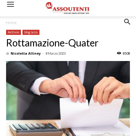
Home
Archivio
blog lazio
Rottamazione-Quater
di
Nicoletta Alliney
-
8 Marzo 2023
8508