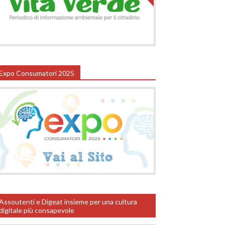
Expo Consumatori 2025
Assoutenti e Digeat insieme per una cultura
digitale più consapevole