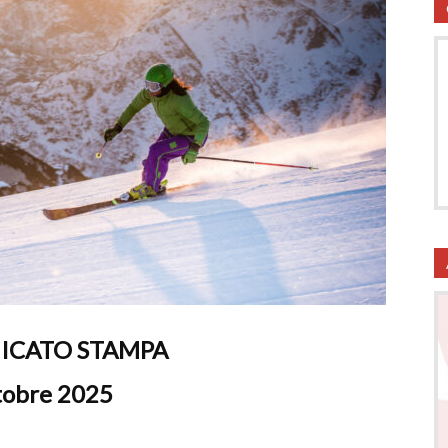
utela
ritti
CATO STAMPA
i
tobre 2025