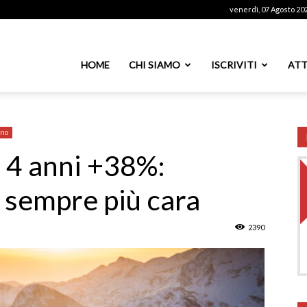
venerdì, 07 Agosto 20
ssoutenti
HOME
CHI SIAMO
ISCRIVITI
ATT
azionale
ano
n 4 anni +38%:
 sempre più cara
PS
2390