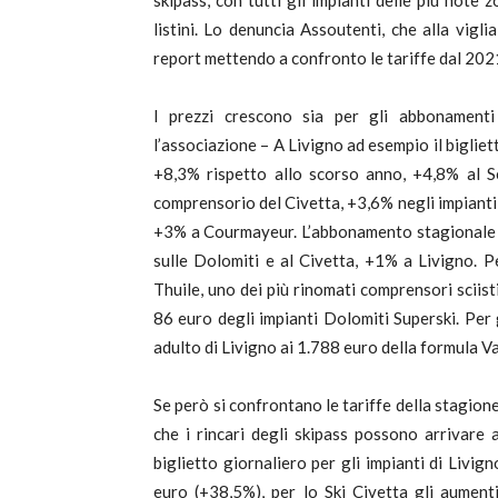
skipass, con tutti gli impianti delle più note
listini. Lo denuncia Assoutenti, che alla vigli
report mettendo a confronto le tariffe dal 202
I prezzi crescono sia per gli abbonamenti s
l’associazione – A Livigno ad esempio il bigliet
+8,3% rispetto allo scorso anno, +4,8% al Se
comprensorio del Civetta, +3,6% negli impianti D
+3% a Courmayeur. L’abbonamento stagionale ri
sulle Dolomiti e al Civetta, +1% a Livigno. P
Thuile, uno dei più rinomati comprensori sciisti
86 euro degli impianti Dolomiti Superski. Per
adulto di Livigno ai 1.788 euro della formula V
Se però si confrontano le tariffe della stagi
che i rincari degli skipass possono arrivare 
biglietto giornaliero per gli impianti di Livig
euro (+38,5%), per lo Ski Civetta gli aument