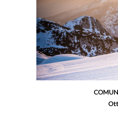
T
i
di
COMUNI
de
Ot