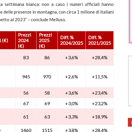
sica settimana bianca: non a caso i numeri ufficiali hanno
 delle presenze in montagna, con circa 1 milione di italiani
spetto al 2023” – conclude Melluso.
Prezzi
Prezzi
Diff. %
Diff. %
 (€)
2024
2025
2024/2025
2021/2025
(€)
(€)
83
86
+3,6%
+28,4%
945
970
+2,6%
+11,5%
56
58
+3,6%
+23,4%
67
69
+3,0%
+23,2%
61
63
+3,3%
+18,9%
0
1460
1515
+3,8%
+28,4%