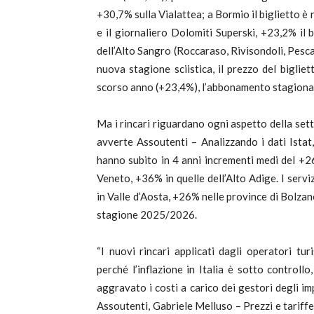
+30,7% sulla Vialattea; a Bormio il biglietto è
e il giornaliero Dolomiti Superski, +23,2% il b
dell’Alto Sangro (Roccaraso, Rivisondoli, Pescas
nuova stagione sciistica, il prezzo del biglie
scorso anno (+23,4%), l’abbonamento stagiona
Ma i rincari riguardano ogni aspetto della setti
avverte Assoutenti – Analizzando i dati Istat, 
hanno subito in 4 anni incrementi medi del +2
Veneto, +36% in quelle dell’Alto Adige. I servi
in Valle d’Aosta, +26% nelle province di Bolzan
stagione 2025/2026.
“I nuovi rincari applicati dagli operatori turi
perché l’inflazione in Italia è sotto control
aggravato i costi a carico dei gestori degli im
Assoutenti, Gabriele Melluso – Prezzi e tariff