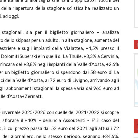
 zone italiane di montagna che hanno applicato ritocchi dei
a della riapertura della stagione sciistica ha realizzato un
1 ad oggi.
tagionali, sia per il biglietto giornaliero – analizza
to dello skipass per un adulto, in alta stagione, aumenta del
striere e sugli impianti della Vialattea, +4,5% presso il
olomiti Superski e in quelli di La Thuile, +3,3% a Cervinia,
ncara del +3,8% negli impianti della Valle d’Aosta, +2,6%
er un biglietto giornaliero si spendono dai 58 euro di La
ci della Valle d’Aosta, ai 72 euro di Livigno, arrivando agli
 gli abbonamenti stagionali la spesa varia dai 965 euro ad
alle d’Aosta+Zermatt.
one invernale 2025/2026 con quelle del 2021/2022 si scopre
a sfiorare il +40% – denuncia Assoutenti – E’ il caso del
no, il cui prezzo passa dai 52 euro del 2021 agli attuali 72
i del giornaliero, nello stesso periodo, segnano +34,6%,