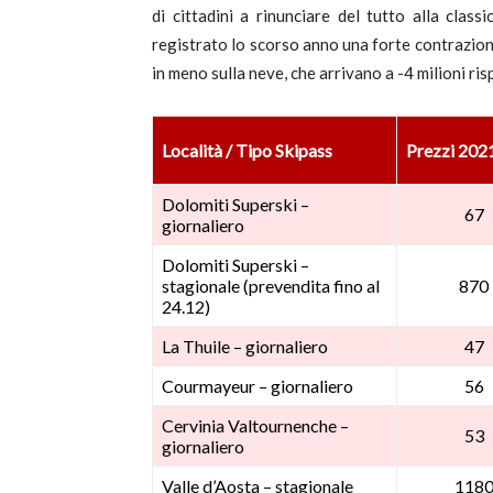
di cittadini a rinunciare del tutto alla clas
registrato lo scorso anno una forte contrazione
in meno sulla neve, che arrivano a -4 milioni ri
Località / Tipo Skipass
Prezzi 2021
Dolomiti Superski –
67
giornaliero
Dolomiti Superski –
stagionale (prevendita fino al
870
24.12)
La Thuile – giornaliero
47
Courmayeur – giornaliero
56
Cervinia Valtournenche –
53
giornaliero
Valle d’Aosta – stagionale
118