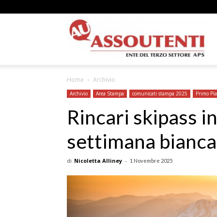
A
Home
Archivio
N
Archivio
Area Stampa
comunicati stampa 2025
Primo Pi
Rincari skipass i
settimana bianca
A
di
Nicoletta Alliney
-
1 Novembre 2025
–