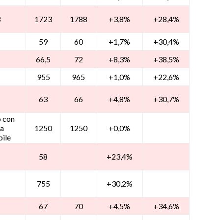
3
1723
1788
+3,8%
+28,4%
59
60
+1,7%
+30,4%
66,5
72
+8,3%
+38,5%
955
965
+1,0%
+22,6%
63
66
+4,8%
+30,7%
o con
ra
1250
1250
+0,0%
bile
58
+23,4%
755
+30,2%
67
70
+4,5%
+34,6%