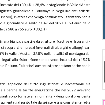
 rincarato del +30,4%, +28,4% lo stagionale in Valle d’Aosta
iglietto giornaliero a Courmayeur. Negli impianti sciistici
seroli), in attesa che venga comunicato il tariffario per la
tto è giornaliero è salito da 47 del 2021 ai 58 euro dello
le da 580 a 755 euro (+30,1%).
mana bianca, a partire da strutture ricettive e ristoranti –
si scopre che i prezzi invernali di alberghi e alloggi vari
6% in Valle d’Aosta, +32,8% nelle località di montagna del
zi legati alla ristorazione sono invece rincarati del +15,7%
o e Belluno. E ulteriori aumenti si prospettano anche per la
stici appaiono del tutto ingiustificati e inaccettabili, sia
lo, sia perché le tariffe energetiche che nel 2022 avevano
pianti sono tornate alla normalità – denuncia il presidente
e aumentati al punto tale da spingere una consistente fetta