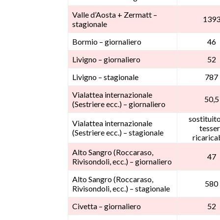
Valle d’Aosta + Zermatt –
139
stagionale
Bormio – giornaliero
46
Livigno – giornaliero
52
Livigno – stagionale
787
Vialattea internazionale
50,5
(Sestriere ecc.) – giornaliero
sostituit
Vialattea internazionale
tesse
(Sestriere ecc.) – stagionale
ricarica
Alto Sangro (Roccaraso,
47
Rivisondoli, ecc.) – giornaliero
Alto Sangro (Roccaraso,
580
Rivisondoli, ecc.) – stagionale
Civetta – giornaliero
52