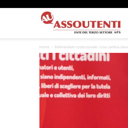
A
Home
Referendum cosituzionale: cosa cambia davv
N
A
–