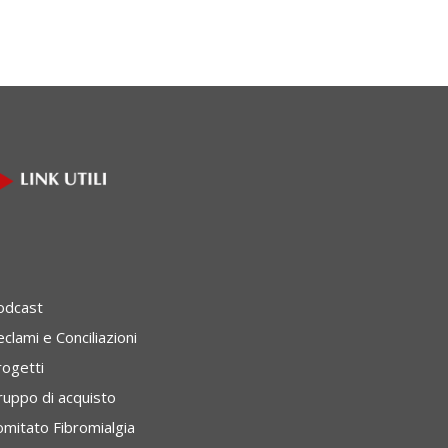
odcast
clami e Conciliazioni
rogetti
ruppo di acquisto
omitato Fibromialgia