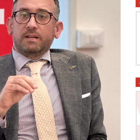
utela
ritti
i