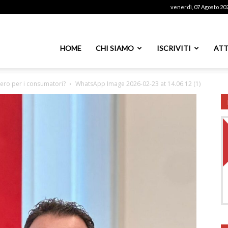
venerdì, 07 Agosto 20
ssoutenti
HOME
CHI SIAMO
ISCRIVITI
ATT
ero per i consumatori?
WhatsApp Image 2026-02-23 at 14.06.12 (1)
azionale
PS