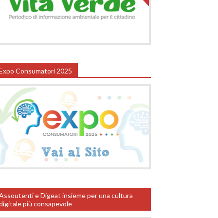
Expo Consumatori 2025
Assoutenti e Digeat insieme per una cultura
digitale più consapevole