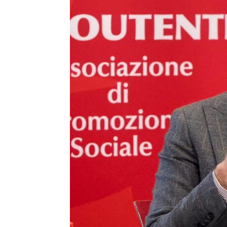
T
i
di
de