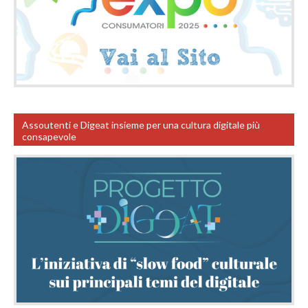
Assoutenti e Digeat insieme per una cultura digitale più
consapevole