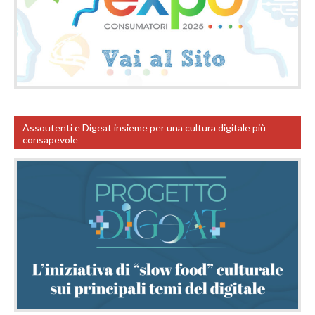
Assoutenti e Digeat insieme per una cultura digitale più
consapevole