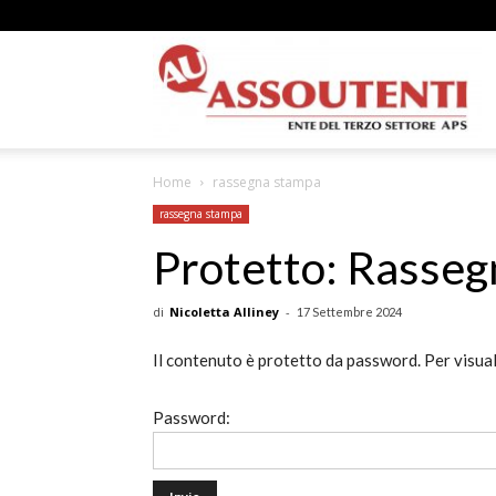
A
Home
rassegna stampa
N
rassegna stampa
Protetto: Rasse
di
Nicoletta Alliney
-
17 Settembre 2024
A
Il contenuto è protetto da password. Per visual
Password:
–