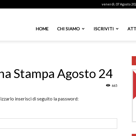
venerdì, 07 Agosto 20
ssoutenti
HOME
CHI SIAMO
ISCRIVITI
ATT
azionale
gna Stampa Agosto 24
665
PS
izzarlo inserisci di seguito la password: