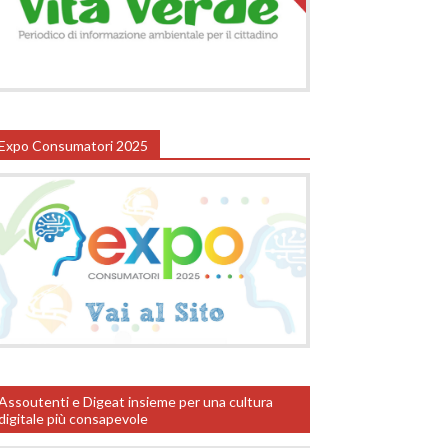
Expo Consumatori 2025
Assoutenti e Digeat insieme per una cultura
digitale più consapevole