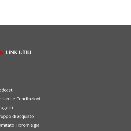
odcast
clami e Conciliazioni
rogetti
ruppo di acquisto
omitato Fibromialgia