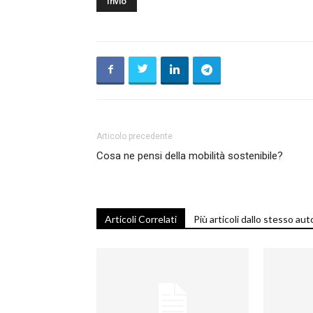
T
i
Articolo precedente
Cosa ne pensi della mobilità sostenibile?
di
Articoli Correlati
Più articoli dallo stesso aut
de