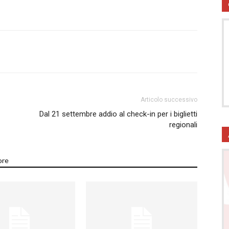
utela
Articolo successivo
Dal 21 settembre addio al check-in per i biglietti
regionali
ritti
ore
i