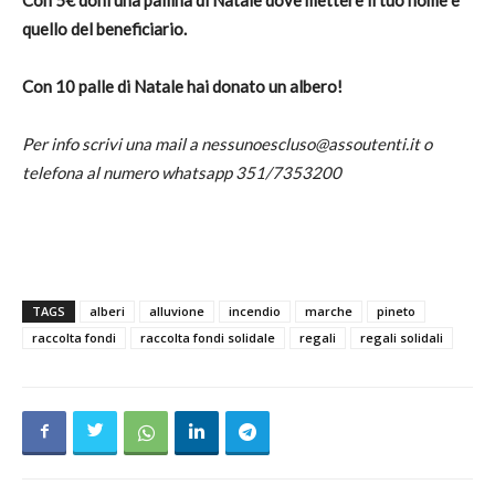
Con 5€ doni una pallina di Natale dove mettere il tuo nome e
quello del beneficiario.
Con 10 palle di Natale hai donato un albero!
Per info scrivi una mail a
nessunoescluso@assoutenti.it
o
telefona al numero whatsapp 351/7353200
TAGS
alberi
alluvione
incendio
marche
pineto
raccolta fondi
raccolta fondi solidale
regali
regali solidali