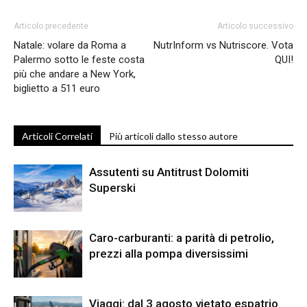
Articolo precedente
Articolo successivo
Natale: volare da Roma a
NutrInform vs Nutriscore. Vota
Palermo sotto le feste costa
QUI!
più che andare a New York,
biglietto a 511 euro
Articoli Correlati
Più articoli dallo stesso autore
Assutenti su Antitrust Dolomiti
Superski
Caro-carburanti: a parità di petrolio,
prezzi alla pompa diversissimi
Viaggi: dal 3 agosto vietato espatrio