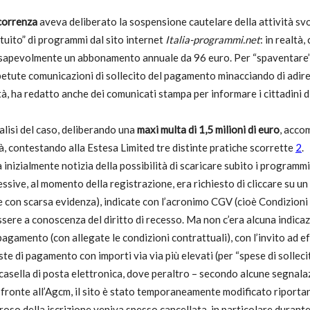
ncorrenza
aveva deliberato la sospensione cautelare della attività sv
utela
tuito” di programmi dal sito internet
Italia-programmi.net
: in realtà
nconsapevolmente un abbonamento annuale da 96 euro. Per “spaventar
etute comunicazioni di sollecito del pagamento minacciando di adire le 
tà, ha redatto anche dei comunicati stampa per informare i cittadini 
alisi del caso, deliberando una
maxi multa di 1,5 milioni di euro
, acco
età, contestando alla Estesa Limited tre distinte pratiche scorrette
2
.
inizialmente notizia della possibilità di scaricare subito i programmi
essive, al momento della registrazione, era richiesto di cliccare su un
ritti
 e con scarsa evidenza), indicate con l’acronimo CGV (cioè Condizioni 
essere a conoscenza del diritto di recesso. Ma non c’era alcuna indic
 pagamento (con allegate le condizioni contrattuali), con l’invito ad
este di pagamento con importi via via più elevati (per “spese di sollec
i
a casella di posta elettronica, dove peraltro – secondo alcune segnala
ronte all’Agcm, il sito è stato temporaneamente modificato riportand
roso della iscrizione veniva spesso cancellata, in particolare durante 