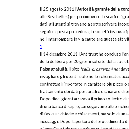
Il 25 agosto 2011 l’
Autorità garante della co
T
alle Seychelles) per promuovere lo scarico “gra
dati, gli utenti si trovano a sottoscrivere i
seguito questa procedura, la società inviava rip
nell’interrompere in via cautelare questa attivi
1
.
i
Il 14 dicembre 2011 l’Antitrust ha concluso l’an
della delibera per 30 giorni sul sito della soci
Falsa gratuità
. Il sito
Italia-programmi.net
dava 
invogliare gli utenti; solo nelle schermate succ
di
contrattuali (riportate in carattere più piccolo
trattamento dei dati personali e dichiarare di 
Dopo dieci giorni arrivava il primo sollecito di
di una banca di Cipro, cui seguivano altre richi
de
di fax cui richiedere chiarimenti, ma solo di un
messaggi. Dopo l’apertura del procedimento di f
al mese
” ma tale precisazione sul carattere one