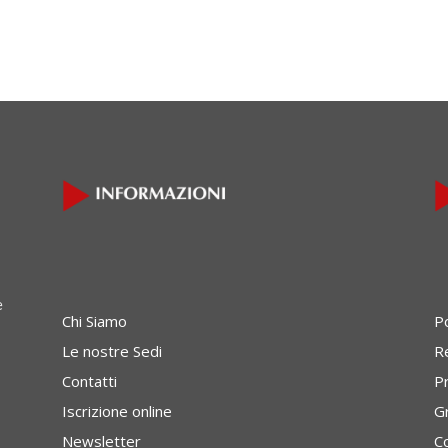
e
Chi Siamo
P
Le nostre Sedi
Re
Contatti
P
Iscrizione online
G
Newsletter
C