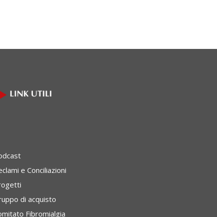
odcast
clami e Conciliazioni
rogetti
ruppo di acquisto
omitato Fibromialgia