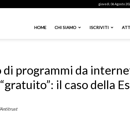
giovedì, 06 Agosto 20
ssoutenti
HOME
CHI SIAMO
ISCRIVITI
ATT
azionale
 di programmi da internet
ratuito”: il caso della E
PS
'Antitrust