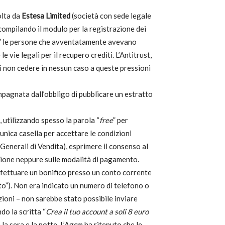
olta da
Estesa Limited
(società con sede legale
, compilando il modulo per la registrazione dei
e” le persone che avventatamente avevano
vie legali per il recupero crediti. L’Antitrust,
di non cedere in nessun caso a queste pressioni
mpagnata dall’obbligo di pubblicare un estratto
, utilizzando spesso la parola “
free
” per
 unica casella per accettare le condizioni
Generali di Vendita), esprimere il consenso al
azione neppure sulle modalità di pagamento.
 effettuare un bonifico presso un conto corrente
ito”). Non era indicato un numero di telefono o
zioni – non sarebbe stato possibile inviare
o la scritta “
Crea il tuo account a soli 8 euro
la sera e la notte. L’Agcm ha ritenuto che le