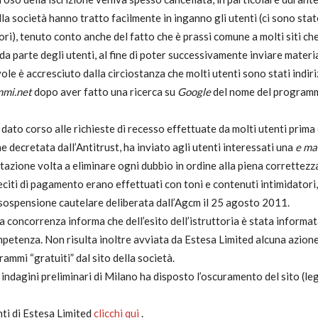
lla società hanno tratto facilmente in inganno gli utenti (ci sono st
onsumatori
tori), tenuto conto anche del fatto che è prassi comune a molti siti 
 da parte degli utenti, al fine di poter successivamente inviare materi
e è accresciuto dalla circiostanza che molti utenti sono stati indiri
mmi.net
dopo aver fatto una ricerca su
Google
del nome del programm
 dato corso alle richieste di recesso effettuate da molti utenti prima 
e decretata dall’Antitrust, ha inviato agli utenti interessati una
e ma
tazione volta a eliminare ogni dubbio in ordine alla piena correttez
olleciti di pagamento erano effettuati con toni e contenuti intimidato
 sospensione cautelare deliberata dall’Agcm il 25 agosto 2011.
 concorrenza informa che dell’esito dell’istruttoria è stata informata
competenza. Non risulta inoltre avviata da Estesa Limited alcuna azione
ammi “gratuiti” dal sito della società.
e indagini preliminari di Milano ha disposto l’oscuramento del sito (le
nti di Estesa Limited
clicchi qui
.