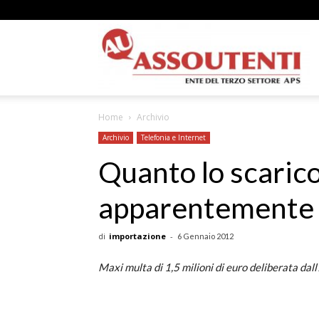
A
Home
Archivio
N
Archivio
Telefonia e Internet
Quanto lo scarico
apparentemente “g
A
di
importazione
-
6 Gennaio 2012
Maxi multa di 1,5 milioni di euro deliberata dall
–