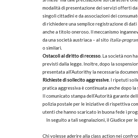
modalità di presentazione dei servizi offerti da
c
singoli cittadini e da associazioni dei consuma
di richiedere una semplice registrazione di dati
anche a titolo oneroso. Il meccanismo ingannevol
da una società austriaca – al sito
Italia-progra
o similari.
Ostacoli al diritto di recesso
. La società non ha
previsti dalla legge. Inoltre, dopo la sospension
presentata all’Autorithy la necessaria documen
Richieste di sollecito aggressive
. I ripetuti s
pratica aggressiva è continuata anche dopo la
Il comunicato stampa dell’Autorità garante della
polizia postale per le iniziative di rispettiva 
utenti che hanno scaricato in buona fede i progr
In seguito a tali segnalazioni, il Giudice per l
Chi volesse aderire alla class action nei confro