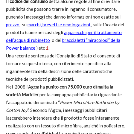
Il
codice del consumo
detta alcune regole al fine di evitare
pubblicità che possono trarre in inganno il consumatore,
punendo i messaggi che danno informazioni non esatte sul
prezzo
, su
marchi, brevetti e omologazioni
, sull’efficacia del
prodotto (come nei casi degli
apparecchi per il trattamento
dell’acqua di rubinetto
o dei
braccialetti “miracolosi” della
Power balance
) etc
1
.
Una recente sentenza del Consiglio di Stato ci consente di
tornare su questo tema, con riferimento specifico alla
ingannevolezza della descrizione delle caratteristiche
tecniche dei prodotti pubblicizzati.
Nel 2008 l’Agcm ha
punito con 75.000 euro di multa la
società
Maricler
per la campagna pubblicitaria riguardante
l’accappatoio denominato “
Power Microfibre Bathrobe by
Cotton Joy
”. Secondo l’Agcm, i messaggi pubblicitari
lascerebbero intendere che il prodotto fosse interamente
realizzato con un tessuto di microfibra, anzichè in poliestere,
come precisato sull’etichetta, e quindi con una minore