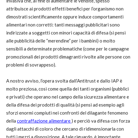
invasiva che, al fine di aumentare le vendite, spesso
attribuisce ai prodotti effetti benefici per l’organismo non
dimostrati scientificamente oppure induce comportamenti
alimentari non corretti: tanti messaggi pubblicitari sono
indirizzate a soggetti con minori capacità di difesa (si pensi
alle pubblicità delle “merendine” per i bambini) o molto
sensibili a determinate problematiche (come per le campagne
promozionali dei prodotti dimagranti rivolte alle persone con
problemi di sovrappeso).
A nostro avviso, l’opera svolta dall’Antitrust e dallo IAP è
molto preziosa, così come quella dei tanti organismi (pubblici
e privati) che operano nel campo della sicurezza alimentare e
della difesa dei prodotti di qualità (si pensi ad esempio agli
sforzi enormi compiuti nei confronti del dilagante fenomeno
della
contraffazione alimentare
) e perciò va difesa con forza
dagli attacchi di coloro che cercano di ridimensionarla con
tutti i mezzi a disposizione. A tale riguardo, è importante