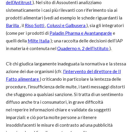
dell’Antitrust
). Nel sito di Assoutenti analizziamo
sistematicamente i casi più rilevanti con riferimento sia ai
prodotti alimentari (vedi ad esempio le schede riguardanti la
Barilla
, il
Riso Sotti
,
Colussi e Galbusera
), sia gli integratori
(come per i prodotti di
Paladin Pharma e Avantangarde
e
quelli della
Milte Italia
); una raccolta delle decisioni dell’IAP
in materia è contenuta nel
Quaderno n. 2 dell’Istituto
).
C’è chi giudica largamente inadeguata la normativa e la stessa
azione dei due organismi (cfr.
l’intervento del direttore de Il
Fatto alimentare
) criticando in particolare la lentezza delle
procedure, l’insufficienza delle multe, i tanti messaggi distorti
che sfuggono a qualsiasi sanzione. Si tratta di un sentimento
diffuso anche tra i consumatori, in grave difficoltà
nel reperire informazioni chiare e validate da soggetti
imparziali: e ciò porta molte persone a ritenere
insoddisfacenti le misure di contrasto ad una pubblicità