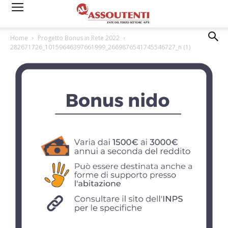
Home
Progetto Bonus in Rete 2022
282671726_10159646397661999_2669876541745546727_n (1)