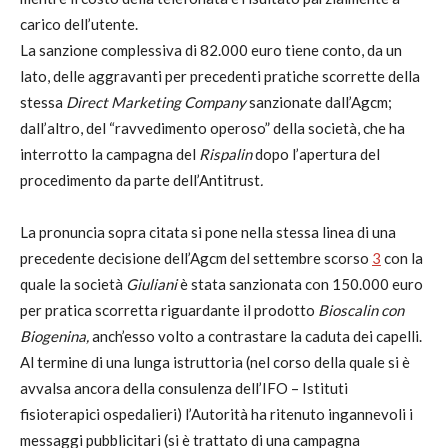
carico dell’utente.
La sanzione complessiva di 82.000 euro tiene conto, da un
lato, delle aggravanti per precedenti pratiche scorrette della
stessa
Direct Marketing Company
sanzionate dall’Agcm;
dall’altro, del “ravvedimento operoso” della società, che ha
interrotto la campagna del
Rispalin
dopo l’apertura del
procedimento da parte dell’Antitrust
.
La pronuncia sopra citata si pone nella stessa linea di una
precedente decisione dell’Agcm del settembre scorso
3
con la
quale la società
Giuliani
è stata sanzionata con 150.000 euro
per pratica scorretta riguardante il prodotto
Bioscalin con
Biogenina,
anch’esso volto a contrastare la caduta dei capelli.
Al termine di una lunga istruttoria (nel corso della quale si è
avvalsa ancora della consulenza dell’IFO – Istituti
fisioterapici ospedalieri) l’Autorità ha ritenuto ingannevoli i
messaggi pubblicitari (si è trattato di una campagna