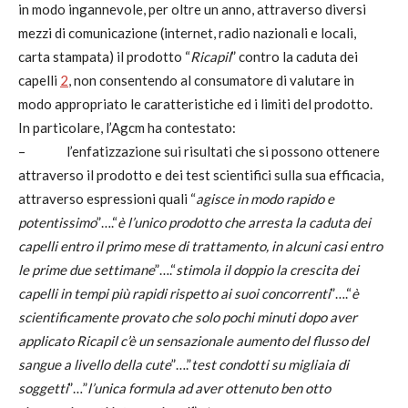
in modo ingannevole, per oltre un anno, attraverso diversi
mezzi di comunicazione (internet, radio nazionali e locali,
carta stampata) il prodotto “
Ricapil
” contro la caduta dei
capelli
2
, non consentendo al consumatore di valutare in
modo appropriato le caratteristiche ed i limiti del prodotto.
In particolare, l’Agcm ha contestato:
–
l’enfatizzazione sui risultati che si possono ottenere
attraverso il prodotto e dei test scientifici sulla sua efficacia,
attraverso espressioni quali “
agisce in modo rapido e
potentissimo
”….“
è l’unico prodotto che arresta la caduta dei
capelli entro il primo mese di trattamento, in alcuni casi entro
le prime due settimane
”….“
stimola il doppio la crescita dei
capelli in tempi più rapidi rispetto ai suoi concorrenti
”….“
è
scientificamente provato che solo pochi minuti dopo aver
applicato Ricapil c’è un sensazionale aumento del flusso del
sangue a livello della cute
”….”
test condotti su migliaia di
soggetti
”…”
l’unica formula ad aver ottenuto ben otto