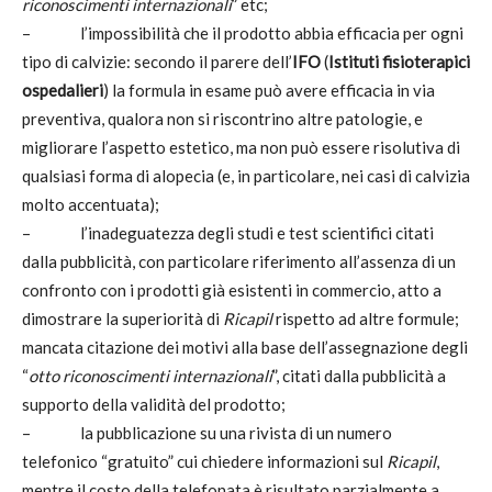
riconoscimenti internazionali
” etc;
–
l’impossibilità che il prodotto abbia efficacia per ogni
tipo di calvizie: secondo il parere dell’
IFO
(
Istituti fisioterapici
ospedalieri
) la formula in esame può avere efficacia in via
preventiva, qualora non si riscontrino altre patologie, e
migliorare l’aspetto estetico, ma non può essere risolutiva di
qualsiasi forma di alopecia (e, in particolare, nei casi di calvizia
molto accentuata);
–
l’inadeguatezza degli studi e test scientifici citati
dalla pubblicità, con particolare riferimento all’assenza di un
confronto con i prodotti già esistenti in commercio, atto a
dimostrare la superiorità di
Ricapil
rispetto ad altre formule;
mancata citazione dei motivi alla base dell’assegnazione degli
“
otto riconoscimenti internazionali
”, citati dalla pubblicità a
supporto della validità del prodotto;
–
la pubblicazione su una rivista di un numero
telefonico “gratuito” cui chiedere informazioni sul
Ricapil
,
mentre il costo della telefonata è risultato parzialmente a